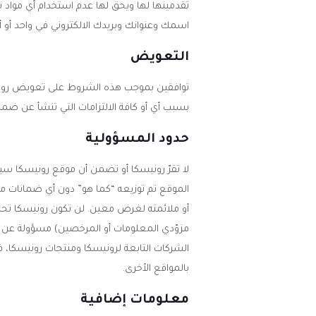
تقدمينها لها ويحق لها عدم استخدام أي مواد 
اسمك وعنوانك وبريدك الالكتروني في واحد أو أكث
التعويض
توافقين بموجب هذه الشروط على تعويض رونيسكا 
بسبب أي أو كافة الالتزامات التي تنشأ عن ضما
حدود المسؤولية
لا تقرّ رونيسكا أو تضمن أن موقع رونيسكا سي
الموقع تم توزيعه “كما هو” دون أي ضمانات من
أو ملائمته لغرض معين. لن تكون رونيسكا تحت أ
مزوّدي المعلومات أو المرخصين) مسؤولة عن أي 
الشركات التابعة لرونيسكا ومنتجات رونيسكا، 
بالمواقع الأخرى.
معلومات إضافية