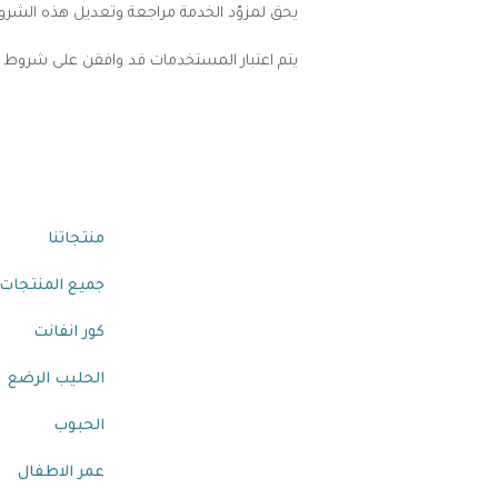
يحق لمزوّد الخدمة مراجعة وتعديل هذه الشر
يتم اعتبار المستخدمات قد وافقن على شروط ا
منتجاتنا
نحن مدفوعون بشغفنا بتقديم أفضل
منتجاتنا
منتج ممكن ، لأننا نعلم أن عملائنا يثقون
بنا لتقديم الأفضل للأشخاص الأقرب إلى
جميع المنتجات
قلوبهم.
كور انفانت
الحليب الرضع
الحبوب
عمر الاطفال