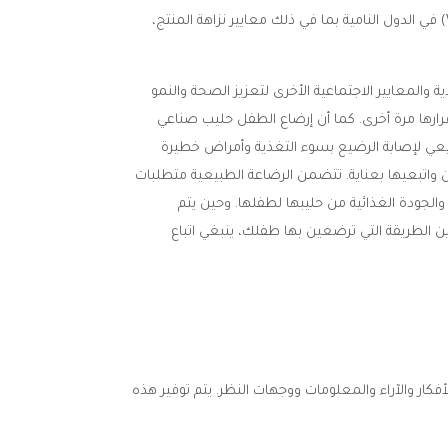
تصادق رونيسكا على الهدف من القانون الدولي لتسويق بدائل حليب الرضاعة الطبيعية التابع لمنظمة الصحة العالمية (WHO) في الدول النامية بما في ذلك معايير نزاهة المنتج،
المعايير الاجتماعية الأخرى لتعزيز الصحة والنمو
رارها مرة أخرى. كما أن إرضاع الطفل حليب صناعي
بيعي لإصابة الرضيع بسوء التغذية وأمراض خطيرة
ن واتبعيها بعناية. تتضمن الرضاعة الطبيعية متطلبات
والجودة الغذائية من حليبها لطفلها. وحين يتم
رين الطريقة التي ترضعين بها طفلك، ينبغي اتباع
أفكار والآراء والمعلومات ووجهات النظر. يتم توفير هذه