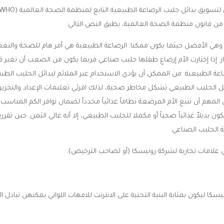
ي الأفضل حيثما يكون ممكنا. الرضاعة الطبيعية هي أمر هام للصحة والتغذية و
ر. إذا إختارت الأم إرضاع طفلها حليب صناعي فربما يكون من الصعب أن تغير ق
اعة الطبيعية. من الممكن أن يؤدي الاستخدام غير الملائم لبدائل الحليب الط
ائل الحليب الطبيعي تشكل مخاطر صحية، لذلك اقرئي تعليمات الإعداد والتخزي
مهم أن تتبع الأم المرضعة نظاماً غذائياً محدداً لضمان توافر الكم المناسب 
 بديلاّ غذائياً صحياً أو مكملا للحليب الطبيعي، إلا أنه غالي الثمن. حين تقر
 الحليب الصناعي.
 علامات تجارية لشركة رونيسكا (أو لصاحب الترخيص).
كا ليكون بمثابة البنية التحتية على الانترنت للامهات اللواتي يمكنهن تبادل ال