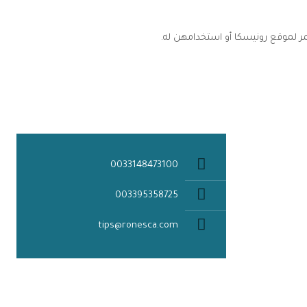
ر لموقع رونيسكا أو استخدامهن له.
تواصل معنا
0033148473100
003395358725
tips@ronesca.com