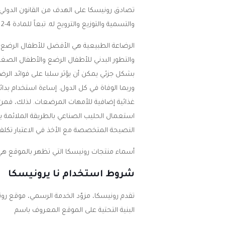
والتسمية والتوزيع والترويج له. تبعاً للمادة 4-2 من قانون منظمة الصحة العالمية، يطبق النص التالي:
الرضاعة الطبيعية هي الأفضل للأطفال الرضع وه
والتطور البدني للأطفال الرضع والأطفال الصغا
بشكل جزئي يمكن أن يؤثر سلبا على فوائد الرض
وربما الوفاة في كل الدول. إساءة استخدام بد
غذائية إضافية للأمهات المرضعات. لذلك، فمن ال
استعمال الحليب الصناعي بالطريقة الملائمة يكون
النصيحة المتخصصة مع الأخذ في الاعتبار تكلفة
أسماء منتجات رونيسكا التي تظهر بالموقع هي
شروط استخدام نا يرونيسكا
تقدم رونيسكا، مزوّد الخدمة الرسمي، موقع رونيس
البنية التحتية على الموقع المعروف باسم